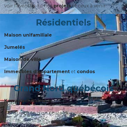
voir l’éventail de nos
projets
et ceux à venir
Résidentiels
Maison unifamiliale
Jumelés
Maison de ville
Immeubles d’appartement
et
condos
Grand Nord québécois
Kawawachikamach
Construction d'un poste de police