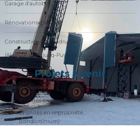
Garage d'autobus
Rénovations d'écoles
Construction de quadruplex
(Akulivik-Umiujuaq-Puvirnituq)
Projets à venir
Ville de Québec
19 unités en location
23 unités en copropriété
(condominium)