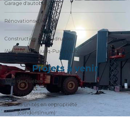
Garage d'autobus
Rénovations d'écoles
Construction de quadruplex
(Akulivik-Umiujuaq-Puvirnituq)
Projets à venir
Ville de Québec
19 unités en location
23 unités en copropriété
(condominium)