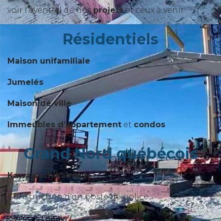
voir l’éventail de nos
projets
et ceux à venir
Résidentiels
Maison unifamiliale
Jumelés
Maison de ville
Immeubles d’appartement
et
condos
Grand Nord québécois
Kawawachikamach
Construction d'un poste de police