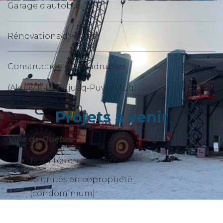
Garage d'autobus
Rénovations d'écoles
Construction de quadruplex
(Akulivik-Umiujuaq-Puvirnituq)
Projets à venir
Ville de Québec
19 unités en location
23 unités en copropriété
(condominium)