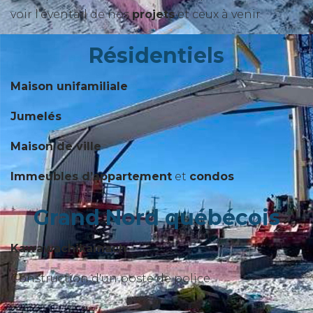
voir l’éventail de nos
projets
et ceux à venir
Résidentiels
Maison unifamiliale
Jumelés
Maison de ville
Immeubles d’appartement
et
condos
Grand Nord québécois
Kawawachikamach
Construction d'un poste de police