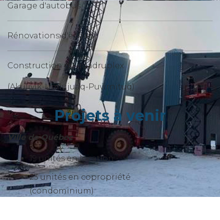
Garage d'autobus
Rénovations d'écoles
Construction de quadruplex
(Akulivik-Umiujuaq-Puvirnituq)
Projets à venir
Ville de Québec
19 unités en location
23 unités en copropriété
(condominium)