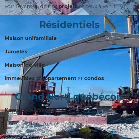
voir l’éventail de nos
projets
et ceux à venir
Résidentiels
Maison unifamiliale
Jumelés
Maison de ville
Immeubles d’appartement
et
condos
Grand Nord québécois
Kawawachikamach
Construction d'un poste de police