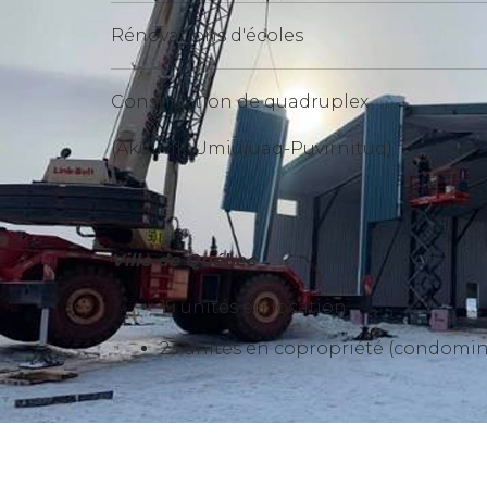
Rénovations d'écoles
Construction de quadruplex
(Akulivik-Umiujuaq-Puvirnituq)
Ville de Québec
19 unités en location
23 unités en copropriété (condomi