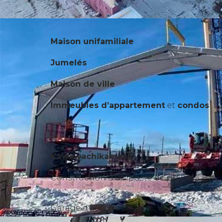
Maison unifamiliale
Jumelés
Maison de ville
Immeubles d’appartement
et
condos
Kawawachikamach
Construction d'un poste de police
Garage d'autobus