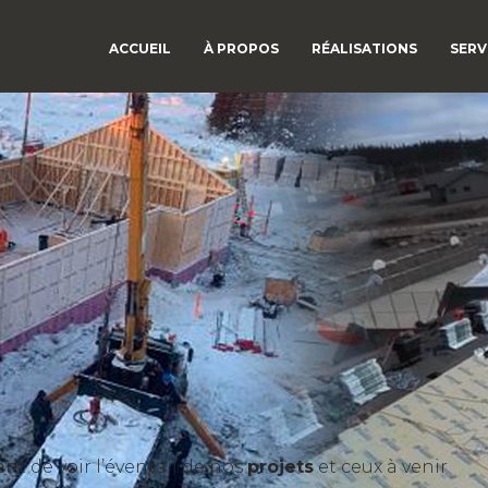
ACCUEIL
À PROPOS
RÉALISATIONS
SERV
t de voir l’éventail de nos
projets
et ceux à venir