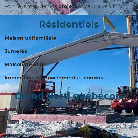
voir l’éventail de nos
projets
et ceux à venir
Résidentiels
Maison unifamiliale
Jumelés
Maison de ville
Immeubles d’appartement
et
condos
Grand Nord québécois
Kawawachikamach
Construction d'un poste de police