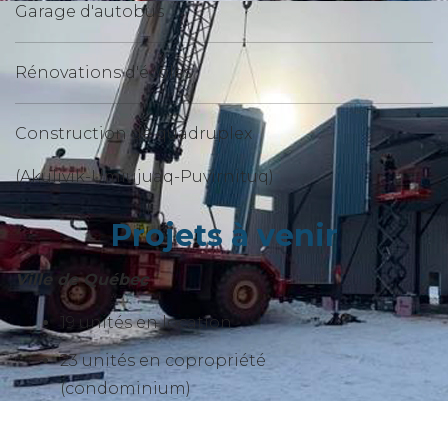
Garage d'autobus
Rénovations d'écoles
Construction de quadruplex
(Akulivik-Umiujuaq-Puvirnituq)
Projets à venir
Ville de Québec
19 unités en location
23 unités en copropriété
(condominium)