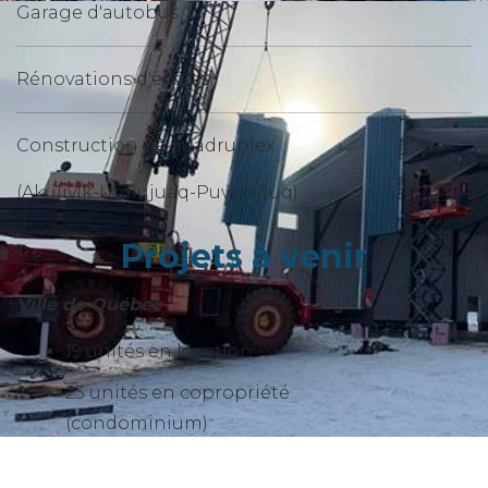
Garage d'autobus
Rénovations d'écoles
Construction de quadruplex
(Akulivik-Umiujuaq-Puvirnituq)
Projets à venir
Ville de Québec
19 unités en location
23 unités en copropriété
(condominium)