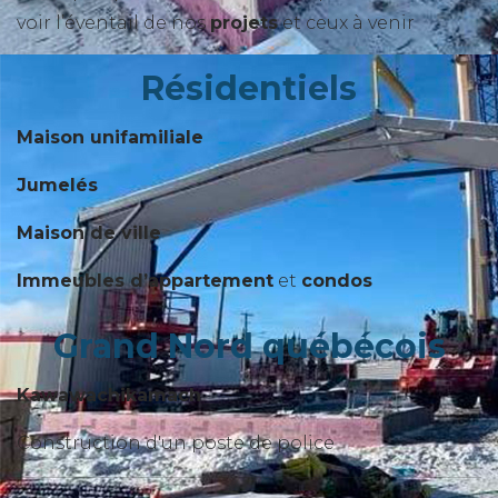
voir l’éventail de nos
projets
et ceux à venir
Résidentiels
Maison unifamiliale
Jumelés
Maison de ville
Immeubles d’appartement
et
condos
Grand Nord québécois
Kawawachikamach
Construction d'un poste de police