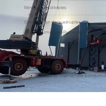
Rénovations d'écoles
Construction de quadruplex
(Akulivik-Umiujuaq-Puvirnituq)
Ville de Québec
19 unités en location
23 unités en copropriété (condomi