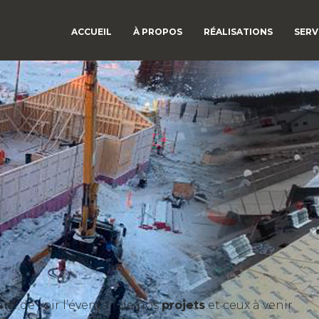
ACCUEIL
À PROPOS
RÉALISATIONS
SERV
t de voir l’éventail de nos
projets
et ceux à venir