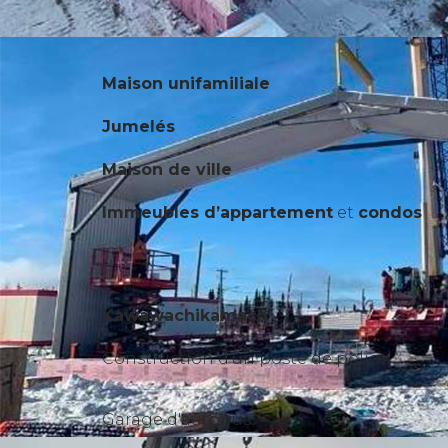
Maison unifamiliale
Jumelés
Maison de ville
Immeubles d’appartement
et
condos
Kawawachikamach
Construction d'un poste de police
Garage d'autobus