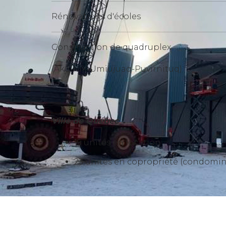
Rénovations d'écoles
Construction de quadruplex
(Akulivik-Umiujuaq-Puvirnituq)
Ville de Québec
19 unités en location
23 unités en copropriété (condomi