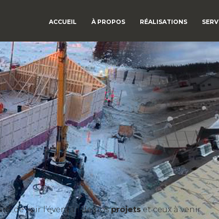
ACCUEIL
À PROPOS
RÉALISATIONS
SERV
t de voir l’éventail de nos
projets
et ceux à venir