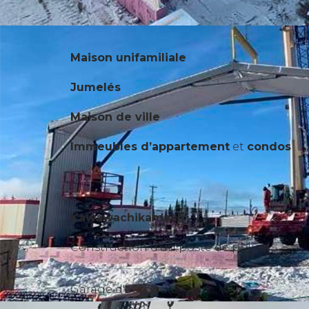
Maison unifamiliale
Jumelés
Maison de ville
Immeubles d’appartement
et
condos
Kawawachikamach
Construction d'un poste de police
Garage d'autobus