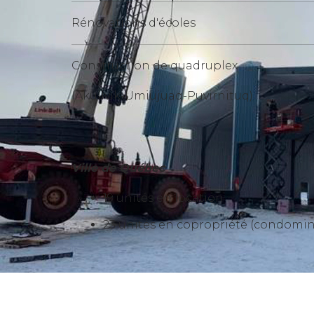
Rénovations d'écoles
Construction de quadruplex
(Akulivik-Umiujuaq-Puvirnituq)
Ville de Québec
19 unités en location
23 unités en copropriété (condomi