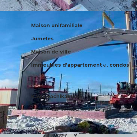
Maison unifamiliale
Jumelés
Maison de ville
Immeubles d’appartement
et
condos
Kawawachikamach
Construction d'un poste de police
Garage d'autobus