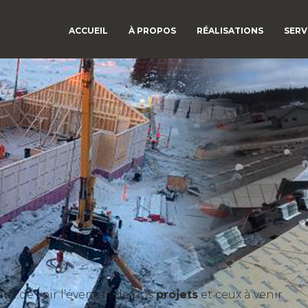
ACCUEIL
À PROPOS
RÉALISATIONS
SERV
t de voir l’éventail de nos
projets
et ceux à venir