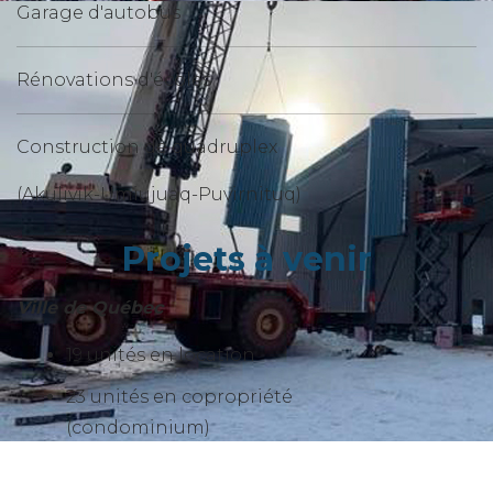
Garage d'autobus
Rénovations d'écoles
Construction de quadruplex
(Akulivik-Umiujuaq-Puvirnituq)
Projets à venir
Ville de Québec
19 unités en location
23 unités en copropriété
(condominium)