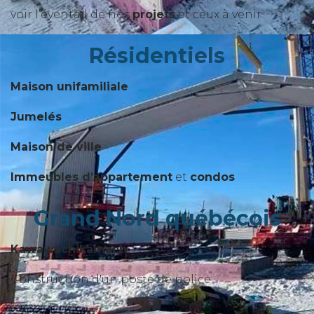
voir l’éventail de nos
projets
et ceux à venir
Résidentiels
Maison unifamiliale
Jumelés
Maison de ville
Immeubles d’appartement
et
condos
Grand Nord québécois
Kawawachikamach
Construction d'un poste de police