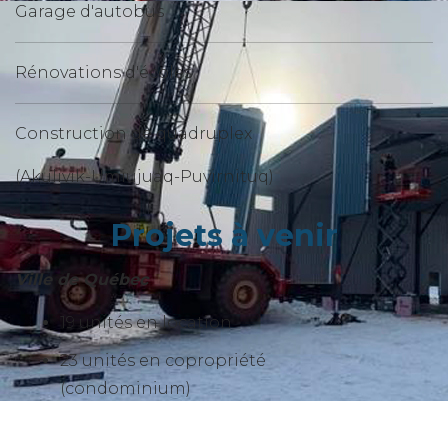
Garage d'autobus
Rénovations d'écoles
Construction de quadruplex
(Akulivik-Umiujuaq-Puvirnituq)
Projets à venir
Ville de Québec
19 unités en location
23 unités en copropriété
(condominium)