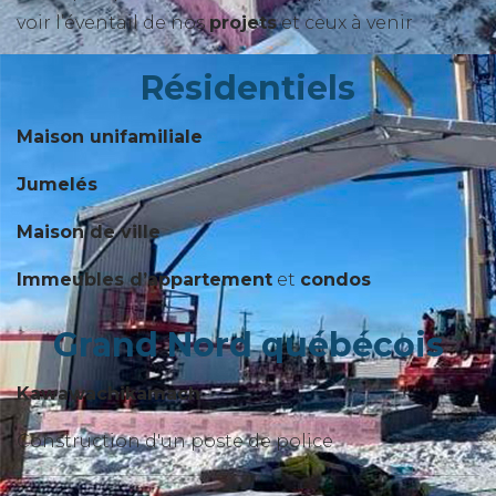
voir l’éventail de nos
projets
et ceux à venir
Résidentiels
Maison unifamiliale
Jumelés
Maison de ville
Immeubles d’appartement
et
condos
Grand Nord québécois
Kawawachikamach
Construction d'un poste de police