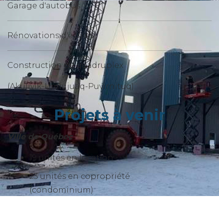
Garage d'autobus
Rénovations d'écoles
Construction de quadruplex
(Akulivik-Umiujuaq-Puvirnituq)
Projets à venir
Ville de Québec
19 unités en location
23 unités en copropriété
(condominium)