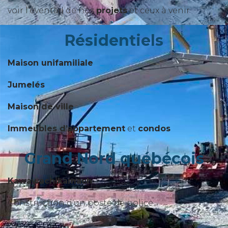
voir l’éventail de nos
projets
et ceux à venir
Résidentiels
Maison unifamiliale
Jumelés
Maison de ville
Immeubles d’appartement
et
condos
Grand Nord québécois
Kawawachikamach
Construction d'un poste de police