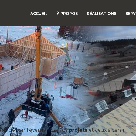
ACCUEIL
À PROPOS
RÉALISATIONS
SERV
t de voir l’éventail de nos
projets
et ceux à venir