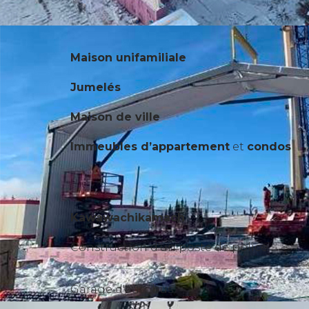
Maison unifamiliale
Jumelés
Maison de ville
Immeubles d’appartement
et
condos
Kawawachikamach
Construction d'un poste de police
Garage d'autobus