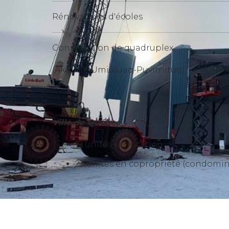
Rénovations d'écoles
Construction de quadruplex
(Akulivik-Umiujuaq-Puvirnituq)
Ville de Québec
19 unités en location
23 unités en copropriété (condomi