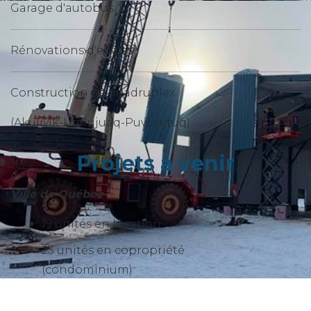
Garage d'autobus
Rénovations d'écoles
Construction de quadruplex
(Akulivik-Umiujuaq-Puvirnituq)
Projets à venir
Ville de Québec
19 unités en location
23 unités en copropriété
(condominium)