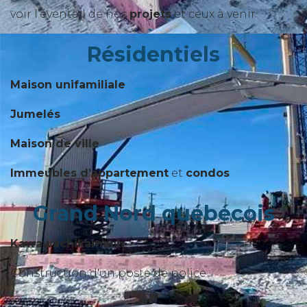
voir l’éventail de nos
projets
et ceux à venir
Résidentiels
Maison unifamiliale
Jumelés
Maison de ville
Immeubles d’appartement
et
condos
Grand Nord québécois
Kawawachikamach
Construction d'un poste de police