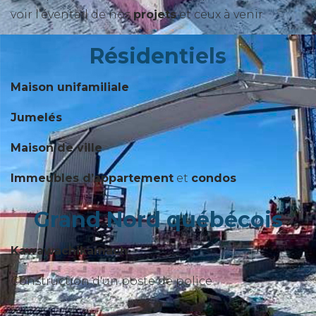
voir l’éventail de nos
projets
et ceux à venir
Résidentiels
Maison unifamiliale
Jumelés
Maison de ville
Immeubles d’appartement
et
condos
Grand Nord québécois
Kawawachikamach
Construction d'un poste de police