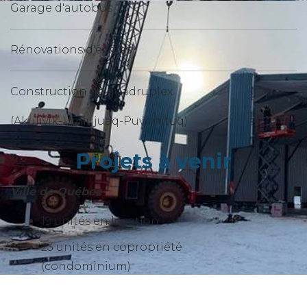
Garage d'autobus
Rénovations d'écoles
Construction de quadruplex
(Akulivik-Umiujuaq-Puvirnituq)
Projets à venir
Ville de Québec
19 unités en location
23 unités en copropriété
(condominium)