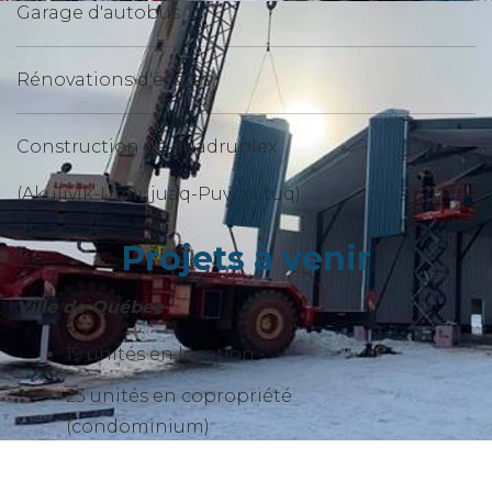
Garage d'autobus
Rénovations d'écoles
Construction de quadruplex
(Akulivik-Umiujuaq-Puvirnituq)
Projets à venir
Ville de Québec
19 unités en location
23 unités en copropriété
(condominium)