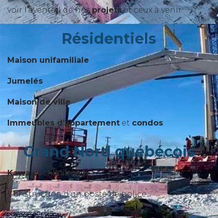
voir l’éventail de nos
projets
et ceux à venir
Résidentiels
Maison unifamiliale
Jumelés
Maison de ville
Immeubles d’appartement
et
condos
Grand Nord québécois
Kawawachikamach
Construction d'un poste de police