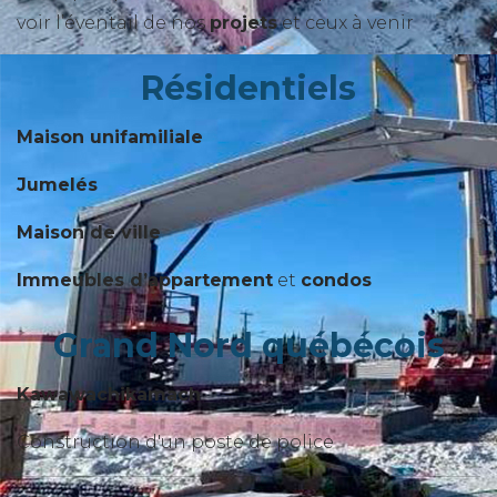
voir l’éventail de nos
projets
et ceux à venir
Résidentiels
Maison unifamiliale
Jumelés
Maison de ville
Immeubles d’appartement
et
condos
Grand Nord québécois
Kawawachikamach
Construction d'un poste de police