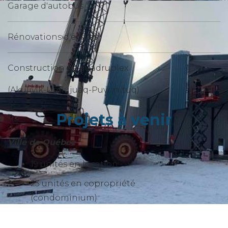
Garage d'autobus
Rénovations d'écoles
Construction de quadruplex
(Akulivik-Umiujuaq-Puvirnituq)
Projets à venir
Ville de Québec
19 unités en location
23 unités en copropriété
(condominium)