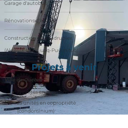
Garage d'autobus
Rénovations d'écoles
Construction de quadruplex
(Akulivik-Umiujuaq-Puvirnituq)
Projets à venir
Ville de Québec
19 unités en location
23 unités en copropriété
(condominium)