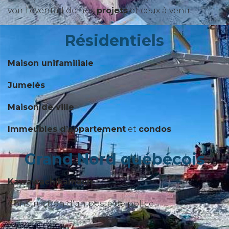
voir l’éventail de nos
projets
et ceux à venir
Résidentiels
Maison unifamiliale
Jumelés
Maison de ville
Immeubles d’appartement
et
condos
Grand Nord québécois
Kawawachikamach
Construction d'un poste de police