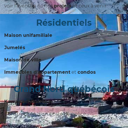
voir l’éventail de nos
projets
et ceux à venir
Résidentiels
Maison unifamiliale
Jumelés
Maison de ville
Immeubles d’appartement
et
condos
Grand Nord québécois
Kawawachikamach
Construction d'un poste de police