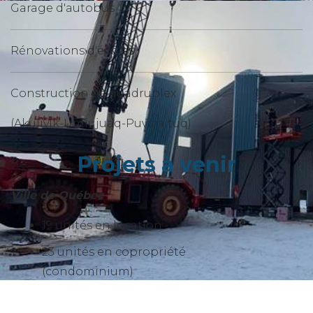
Garage d'autobus
Rénovations d'écoles
Construction de quadruplex
(Akulivik-Umiujuaq-Puvirnituq)
Projets à venir
Ville de Québec
19 unités en location
23 unités en copropriété
(condominium)