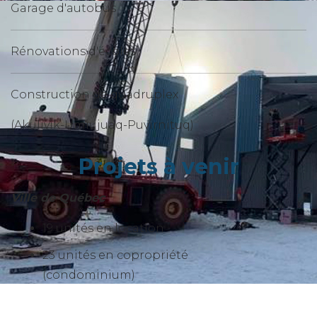
Garage d'autobus
Rénovations d'écoles
Construction de quadruplex
(Akulivik-Umiujuaq-Puvirnituq)
Projets à venir
Ville de Québec
19 unités en location
23 unités en copropriété
(condominium)