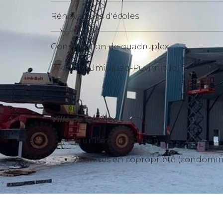
Rénovations d'écoles
Construction de quadruplex
(Akulivik-Umiujuaq-Puvirnituq)
Ville de Québec
19 unités en location
23 unités en copropriété (condomi