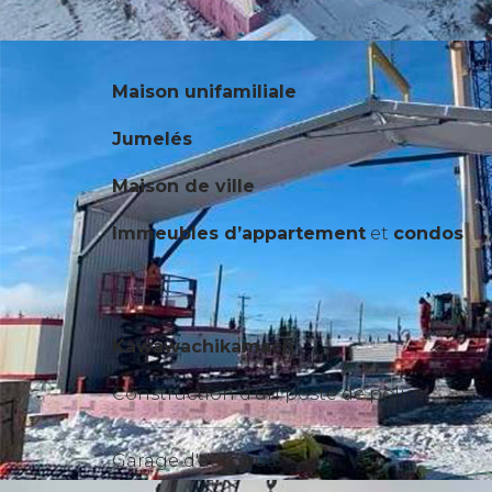
Maison unifamiliale
Jumelés
Maison de ville
Immeubles d’appartement
et
condos
Kawawachikamach
Construction d'un poste de police
Garage d'autobus