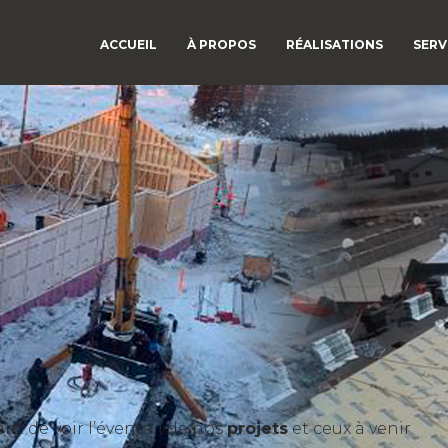
ACCUEIL
À PROPOS
RÉALISATIONS
SERV
t de voir l’éventail de nos
projets
et ceux à venir