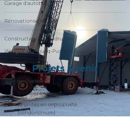
Garage d'autobus
Rénovations d'écoles
Construction de quadruplex
(Akulivik-Umiujuaq-Puvirnituq)
Projets à venir
Ville de Québec
19 unités en location
23 unités en copropriété
(condominium)